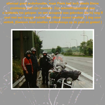
allemaal goed onderhouden, maar Peete had toch steeds kleine
problemen met zijn Lowrider. Zijn versnellingspookje was
s`ochtends los gelopen en een accupool was gebroken die hij nog ff
snel met een hoopje vislood aan elkaar moest smelten, 1 dag voor
vertrek. (Gewoon lood smelten luciferdoosje op de pool en gieten! )