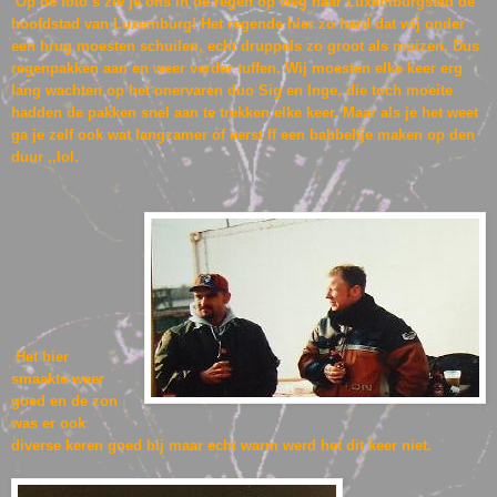
Op de foto`s zie je ons in de regen op weg naar Luxemburgstad de
hoofdstad van Luxemburg! Het regende hier zo hard dat wij onder
een brug moesten schuilen, echt druppels zo groot als muizen. Dus
regenpakken aan en weer verder tuffen. Wij moesten elke keer erg
lang wachten op het onervaren duo Sig en Inge, die toch moeite
hadden de pakken snel aan te trekken elke keer. Maar als je het weet
ga je zelf ook wat langzamer of eerst ff een babbeltje maken op den
duur ,,lol.
Het bier
smaakte weer
goed en de zon
was er ook
diverse keren goed bij maar echt warm werd het dit keer niet.