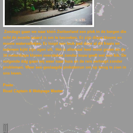
Zondags gaan we naar klein Zwitserland een plek in de bergen die
echt de moeite waard is om te bezoeken. Er zijn diepe kloven en
mooie watervalletjes. Er loopt een leuk pad door al dit fraais en
iedereen kijkt zijn ogen uit. Het is allemaal heel mooi groen en de
10 meterdiepe kloven oversteken zonder touw geeft wel een kik. De
volgende dag gaan wij weer naar huis en de reis verloopt zonder
problemen. Weer een geslaagde pinksterrun om op terug te zien in
ons leven.
Peete
Road Captain & Webpage Master