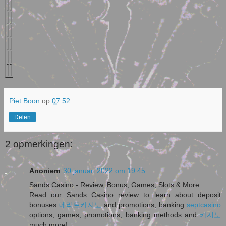
Piet Boon
op
07:52
Delen
2 opmerkingen:
Anoniem
30 januari 2022 om 19:45
Sands Casino - Review, Bonus, Games, Slots & More
Read our Sands Casino review to learn about deposit
bonuses
메리트카지노
and promotions, banking
septcasino
options, games, promotions, banking methods and
카지노
much more!