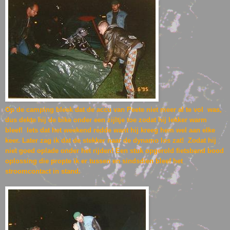
Op de camping bleek dat de accu van Peete niet meer al te vol was,
dus dekte hij de bike onder een zijltje toe zodat hij lekker warm
bleef! Iets dat het weekend redde want hij kreeg hem wel aan elke
keer. Later zag ik dat de stekker naar de dynamo los zat! Zodat hij
niet goed oplade onder het rijden! Een stuk opgerold fietsband bood
oplossing die propte ik er tussen en sindsdien bleef het
stroomcontact in stand.