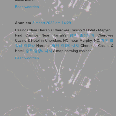
Beantwoorden
Anoniem
3 maart 2022 om 14:29
Casinos Near Harrah's Cherokee Casino & Hotel - Mapyro
Find Casinos Near Harrah's
평택 출장안마
Cherokee
Casino & Hotel in Cherokee, NC, near Murphy, NC.
제천 출
장샵
출장샵
Harrah's
영천 출장마사지
Cherokee Casino &
Hotel:
충주 출장마사지
A map showing casinos
Beantwoorden