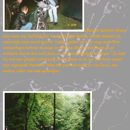
Iedereen behalve Klaas
was weer erg lacherig om de toegedekte Harley. Zoiets hadden ze
natuurlijk weer nooit gezien. Later zouden ze voor nog veel meer
verbazingen komen te staan met Peete. Klaas kent Peete al uit
militaire dienst dus kent hem en zijn uitvindingen al langer. Zo had
hij ook een plastik vuilniszak met 2 gaten er in om zijn kont onder
zijn regenpak! Hierdoor lekte het pak niet meer in zijn kruis, die
anders zeker nat was geworden.