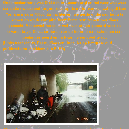
Onze bestemming was Diekirch in Luxemburg! en het weer was weer
eens sterk wisselend. Sigurd reed op de motor van een collega!! Een
Yamaha maxim 700cc. Zijn achterrem weigerde onderweg terug te
komen en op de camping heeft Peete hem samen met Klaas
gemaakt. Achterwiel moest er wel even uit, zo gebeurd voor de
ervaren boys. De scharnieren van de trommelrem schoenen een
beetje gesmeerd en hij kwam weer goed terug.
(Links naar rechts, Peete, Klaas en Inge, let op het grote oud
politiescherm van klaas zijn FLHS)