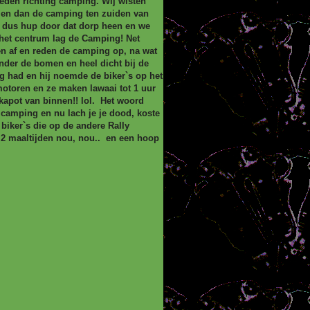
eden richting camping. Wij wisten
ien dan de camping ten zuiden van
n dus hup door dat dorp heen en we
het centrum lag de Camping! Net
en af en reden de camping op, na wat
der de bomen en heel dicht bij de
g had en hij noemde de biker`s op het
 motoren en ze maken lawaai tot 1 uur
 kapot van binnen!! lol. Het woord
 camping en nu lach je je dood, koste
 biker`s die op de andere Rally
 2 maaltijden nou, nou.. en een hoop