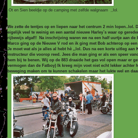
Ot en Sien beeldje op de camping met zelfde walgnaam ,,lol.
We zette de tentjes op en liepen naar het centrum 2 min lopen..lol.
eigelijk veel te weinig en een aantal nieuwe Harley`s waar op gered
rijbewijs afgaf!! Na inschrijving waren we na een half uurtje aan de
Marco ging op de Nieuwe V rod en ik ging met Bob achterop op een 
Je moet wat als je alles al hebt hè ,,lol. Dus na een korte uitleg a
instructeur die voorop reed. Jees die man ging er als een speer va
hem bij te benen. Wij op de 883 draaide het gas vol open maar er ge
vermogen dan de Fatboy) Ik kreeg mijn voet niet echt lekker achter 
beweging maken om te kunnen schakelen maar het lukte wel en daa