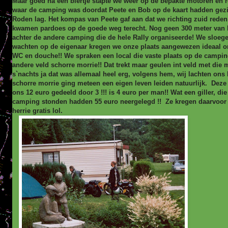
Maar goed na een biertje stapte we weer op de bepakte motoren en r
waar de camping was doordat Peete en Bob op de kaart hadden gez
Roden lag. Het kompas van Peete gaf aan dat we richting zuid rede
kwamen pardoes op de goede weg terecht. Nog geen 300 meter van 
achter de andere camping die de hele Rally organiseerde! We sloeg
wachten op de eigenaar kregen we onze plaats aangewezen ideaal on
WC en douche!! We spraken een local die vaste plaats op de campin
andere veld schorre morrie!! Dat trekt maar geulen int veld met die
s`nachts ja dat was allemaal heel erg, volgens hem, wij lachten ons
schorre morrie ging meteen een eigen leven leiden natuurlijk. Deze
ons 12 euro gedeeld door 3 !!! is 4 euro per man!! Wat een giller, die
camping stonden hadden 55 euro neergelegd !! Ze kregen
daarvoor
herrie gratis lol.