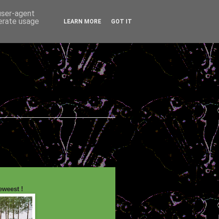
 user-agent
nerate usage
LEARN MORE
GOT IT
eweest !