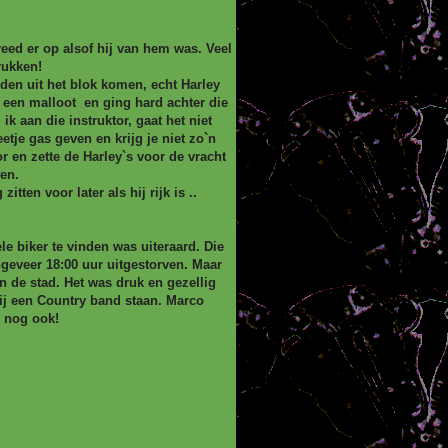
reed er op alsof hij van hem was. Veel
rukken!
uiden uit het blok komen, echt Harley
 een malloot en ging hard achter die
k aan die instruktor, gaat het niet
etje gas geven en krijg je niet zo`n
or en zette de Harley`s voor de vracht
en.
tten voor later als hij rijk is ..
le biker te vinden was uiteraard. Die
ngeveer 18:00 uur uitgestorven. Maar
in de stad. Het was druk en gezellig
ij een Country band staan. Marco
k nog ook!