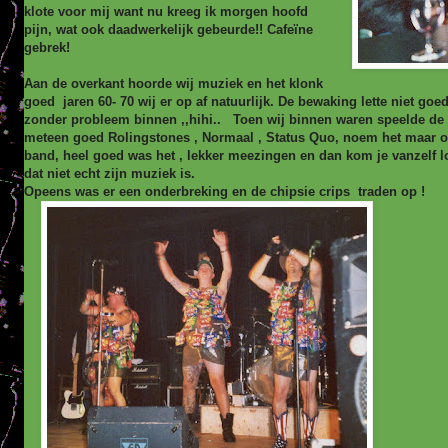
klote voor mij want nu kreeg ik morgen hoofd
pijn, wat ook daadwerkelijk gebeurde!! Cafeïne
gebrek!
Aan de overkant hoorde wij muziek en het klonk
goed jaren 60- 70 wij er op af natuurlijk. De bewaking lette niet 
zonder probleem binnen ,,hihi.. Toen wij binnen waren speelde de
meteen goed Rolingstones , Normaal , Status Quo, noem het maar op
band, heel goed was het , lekker meezingen en dan kom je vanzelf lo
dat niet echt zijn muziek is.
Opeens was er een onderbreking en de chipsie crips traden op !