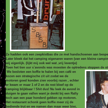
Ze hadden ook een zeepkistbas die ze met handschoenen aan bespeel
Later bleek dat het camping eigenaren waren (van een kleine campi
wij eigenlijk. (lijkt mij ook wel wat ,vrij leventje)
Toen het tien uur s`avonds was moesten de optredens stoppen de st
We besloten een koffie te halen bij een café en
kozen een strategische zit uit zodat we de
motoren goed konden zien voorbij razen , echter
er kwam er maar 1 of 2 en de rest bleef op de
camping blijkbaar ! Shit dus! Nu leek de avond in
duigen te gaan vallen want je denkt bij een Rally
toch aan een paar honderd gekken op motoren.
Het restaurant schonk geen koffie meer zij de
bediende trut en we namen dan maar weer bier,