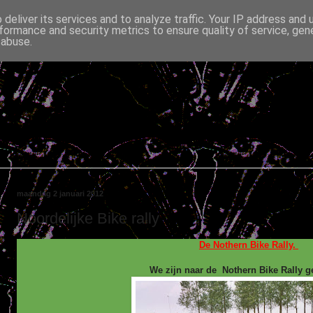
deliver its services and to analyze traffic. Your IP address and
formance and security metrics to ensure quality of service, ge
 abuse.
maandag 2 januari 2012
Noordelijke Bike rally
De Nothern Bike Rally.
We zijn naar de Nothern Bike Rally g