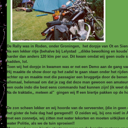
De Rally was in Roden, onder Groningen, het dorpje van Ot en Sien!
Na een lekker ritje (behalve bij Lelystad ,,dikke bewolking en koude`
harder dan anders 120 klm per uur. Dit kwam omdat wij geen oude sh
hadden, lol.
Toen wij het dorpje in kwamen was er net een Demo aan de gang va
Hij maakte de show door op het zadel te gaan staan onder het rijden
achter op en maakte met die passagier een bruggetje door de benen 
allemaal, helemaal om dat je zag dat deze man gewoon een amateur w
een oude indo die best eens commando had kunnen zijn! (ik weet da
Na de traktatie,, meteen al" gingen wij ff een biertje pakken op de h
De zon scheen lekker en wij hoorde van de serveerster, (die in geen
het gister de hele dag had geregend!! O zeiden wij, bij ons niet! in 
met een zonnetje, wij zitten met water tekorten en moeten uitkijken
water Politie, als we de tuin sproeien!!