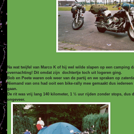
Na wat twijfel van Marco K of hij wel wilde slapen op een camping daa
overnachting! Dit omdat zijn dochtertje toch uit logeren ging.
Bob en Peete waren ook weer van de partij en we spraken op zaterda
Niemand van ons had ooit een bike-rally mee gemaakt dus iedereen 
gaan.
De rit was vrij lang 140 kilometer, 1 ½ uur rijden zonder stops, dus
ongeveer.