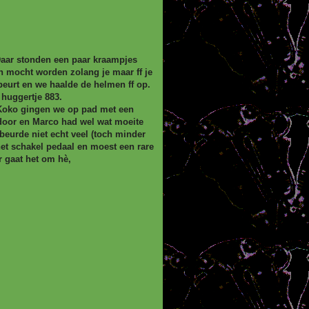
 Daar stonden een paar kraampjes
en mocht worden zolang je maar ff je
 beurt en we haalde de helmen ff op.
huggertje 883.
an Koko gingen we op pad met een
ndoor en Marco had wel wat moeite
beurde niet echt veel (toch minder
het schakel pedaal en moest een rare
r gaat het om hè,