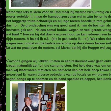
Marco was iets te klein voor de Rod maar hij weerde zich kranig en 
power vertelde hij maar de framebuizen zaten wat in zijn benen te d
Het huggertje trilde behoorlijk en bij lage toeren hoorde je rare gel
dus .lol. De grondspeling was erg goed want ik nam de bochten als
instructo gek aan. Na een aantal hobbel wegen en veel gerace vroeg i
wat hard ? Nee zei hij dat doe ik expres hoor, zo kan iedereen een be
rijtje motors. A ha zei ik o.k. (die is gek dacht ik ,,lol) We reden do
wagen neer omdat wij de laatste waren die op deze demo fietsen red
Na wat na praat over de motors, zei Marco dat hij die Hugger wel zag zi
S`avonds gingen wij lekker uit eten in een restaurant waar geen enke
kregen natuurlijk zelf bij die camping eten. Het hele dorp was om o
toen wij klaar waren met eten om half acht liep het hele dorp zowat 
geworden! Er waren diverse optredens van de locals en wij bleven b
begon songs op te noemen en de band speelde ze dapper, het klon