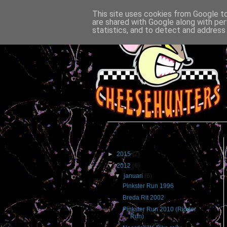
This site uses cookies from Google to 
are shared with Google along with per
statistics, and to detect and address
Blogarchief
►
2015
(2)
▼
2012
(6)
▼
januari
(6)
Pinkster Run 1996
Breda Rit 2002
Pinkster Run 2010 (Ridder
Run)