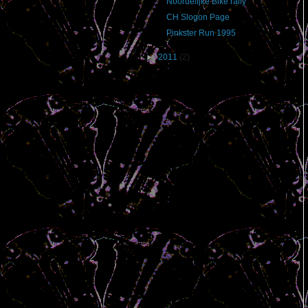
Noordelijke Bike rally
CH Slogon Page
Pinkster Run 1995
►
2011
(2)